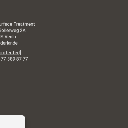
urface Treatment
Bollerweg 2A
S Venlo
ederlande
 protected]
)77-389 87 77