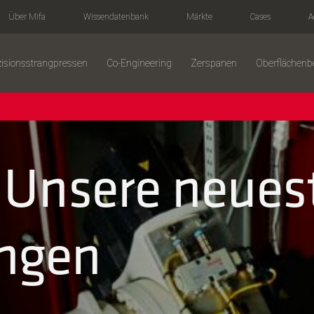
Über Mifa
Wissendatenbank
Märkte
Cases
A
zisionsstrangpressen
Co-Engineering
Zerspanen
Oberflächen
: Unsere neues
ngen