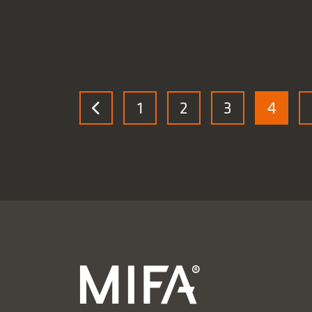
WEITERLESEN
WEITERLESEN
Wachstum &
Entwicklungen 2024
‘Neue’ Presse 6 bei Mifa
V
1
2
3
4