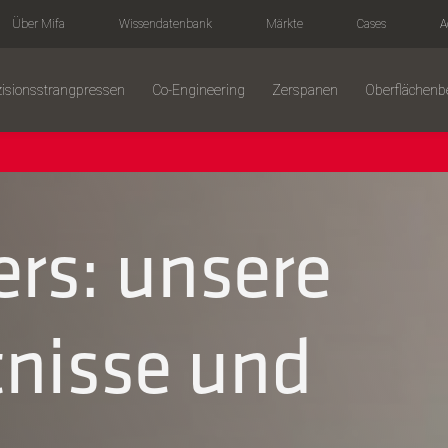
Über Mifa
Wissendatenbank
Märkte
Cases
A
zisionsstrangpressen
Co-Engineering
Zerspanen
Oberflächen
rs: unsere
nisse und