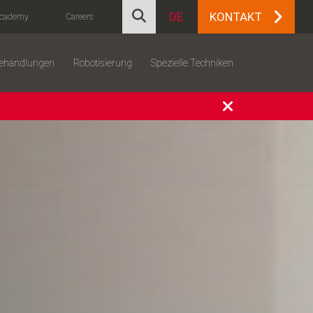
DE
KONTAKT
cademy
Careers
behandlungen
Robotisierung
Spezielle Techniken