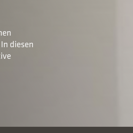
nen
In diesen
ive