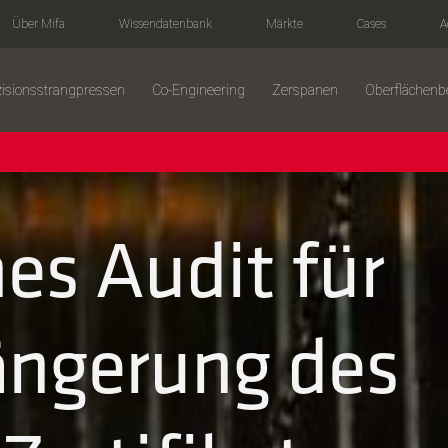
Über Mifa
Wissendatenbank
Märkte
Cases
A
zisionsstrangpressen
Co-Engineering
Zerspanen
Oberflächen
hes Audit für
ängerung des