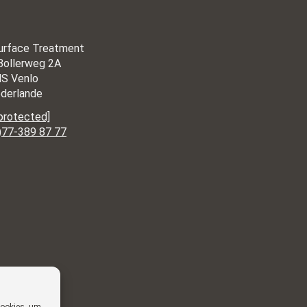
urface Treatment
Bollerweg 2A
S Venlo
ederlande
 protected]
)77-389 87 77