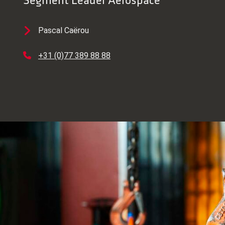
Pascal Caërou
+31 (0)77 389 88 88