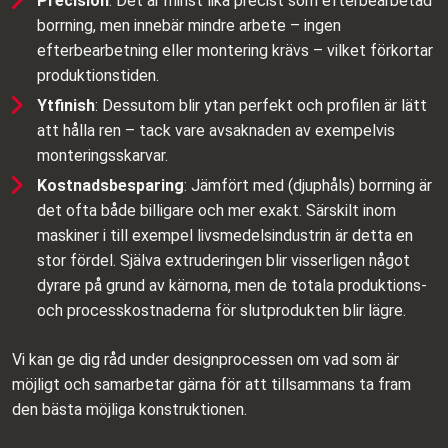
Precision
: Det är minst lika precist som efterbearbetad
borrning, men innebär mindre arbete – ingen
efterbearbetning eller montering krävs – vilket förkortar
produktionstiden.
Ytfinish
: Dessutom blir ytan perfekt och profilen är lätt
att hålla ren – tack vare avsaknaden av exempelvis
monteringsskarvar.
Kostnadsbesparing
: Jämfört med (djuphåls) borrning är
det ofta både billigare och mer exakt. Särskilt inom
maskiner i till exempel livsmedelsindustrin är detta en
stor fördel. Själva extruderingen blir visserligen något
dyrare på grund av kärnorna, men de totala produktions-
och processkostnaderna för slutprodukten blir lägre.
Vi kan ge dig råd under designprocessen om vad som är
möjligt och samarbetar gärna för att tillsammans ta fram
den bästa möjliga konstruktionen.