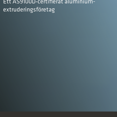
Ett AS9100D‑certifierat aluminium­
extruderingsföretag