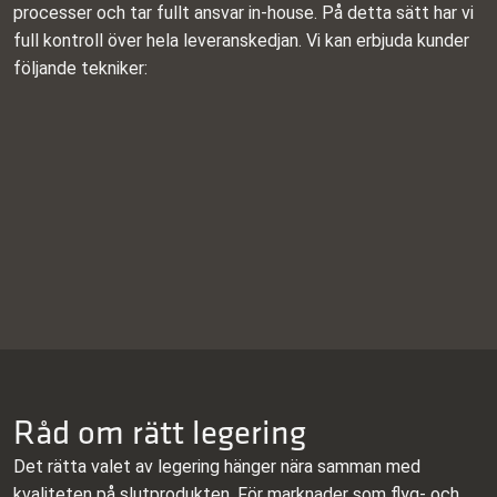
processer och tar fullt ansvar in‑house. På detta sätt har vi
full kontroll över hela leveranskedjan. Vi kan erbjuda kunder
följande tekniker:
LÄS MER
LÄS MER
LÄS MER
Precisons­extrudering
LÄS MER
CNC‑bearbetning
ytbehandlingar
finish
Råd om rätt legering
Det rätta valet av legering hänger nära samman med
kvaliteten på slutprodukten. För marknader som flyg- och