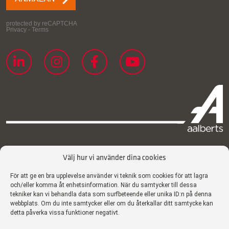
Välj hur vi använder dina cookies
Certifikat
Integritetspolicy
För att ge en bra upplevelse använder vi teknik som cookies för att lagra
och/eller komma åt enhetsinformation. När du samtycker till dessa
Cookiepolicy
tekniker kan vi behandla data som surfbeteende eller unika ID:n på denna
webbplats. Om du inte samtycker eller om du återkallar ditt samtycke kan
Ansvarsfriskrivning
detta påverka vissa funktioner negativt.
Disclaimer