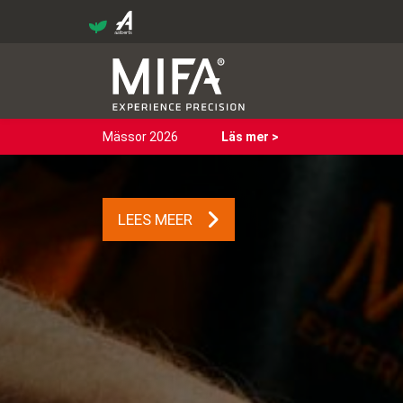
Mässor 2026
Läs mer >
LEES MEER