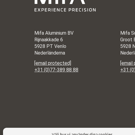
Mifa Aluminium BV
Mifa S
Rijnaakkade 6
Groot 
5928 PT Venlo
5928 N
Nederländerna
Nederl
[email protected]
[email
+31 (0)77-389 88 88
+31 (0
Välj hur vi använder dina cookies