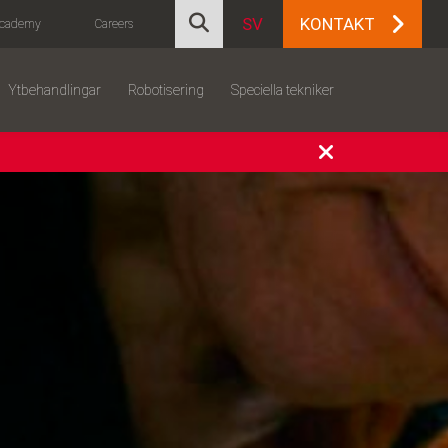
SV
KONTAKT
cademy
Careers
Ytbehandlingar
Robotisering
Speciella tekniker