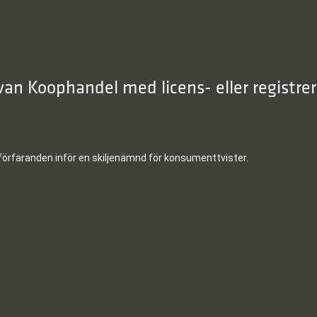
r van Koophandel med licens- eller regist
ingsförfaranden inför en skiljenämnd för konsumenttvister.