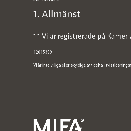
Rob van Oene
1. Allmänst
1.1 Vi är registrerade på Kame
12015399
Vi är inte villiga eller skyldiga att delta i tvistlösn