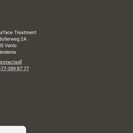
urface Treatment
Bollerweg 2A
S Venlo
änderna
 protected]
)77-389 87 77