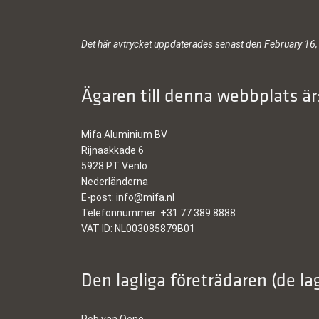
Det här avtrycket uppdaterades senast den February 16,
Ägaren till denna webbplats är
Mifa Aluminium BV
Rijnaakkade 6
5928 PT Venlo
Nederländerna
E-post:
info@
mifa.nl
Telefonnummer: +31 77 389 8888
VAT ID: NL003085879B01
Den lagliga företrädaren (de la