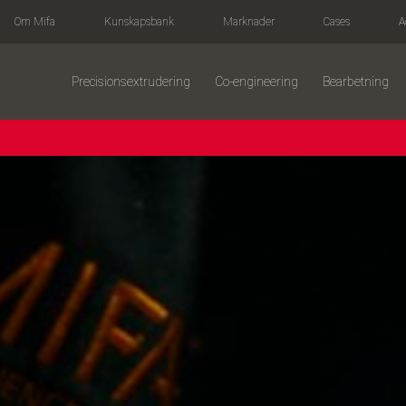
Om Mifa
Kunskapsbank
Marknader
Cases
A
Precisions­extrudering
Co-engineering
Bearbetning