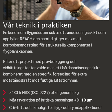
Vår teknik i praktiken
En kund inom flygindustrin sökte ett anodiseringsskikt som
uppfyller REACH och samtidigt ger maximalt
korrosionsmotstånd för strukturella komponenter i
flygplanskabinen.
Efter ett projekt med provbeläggning och
vidhäftningstester valde man ett hårdanodiseringsskikt
kombinerat med en specifik försegling för extra
motståndskraft mot fuktiga luftströmmar.
≥480 h NSS (ISO 9227) utan genomslag.
Måttsvariation på kritiska passningar
<8–10 μm.
Cr6‑fritt och lämpligt för flyg‑ och rymdapplikationer.