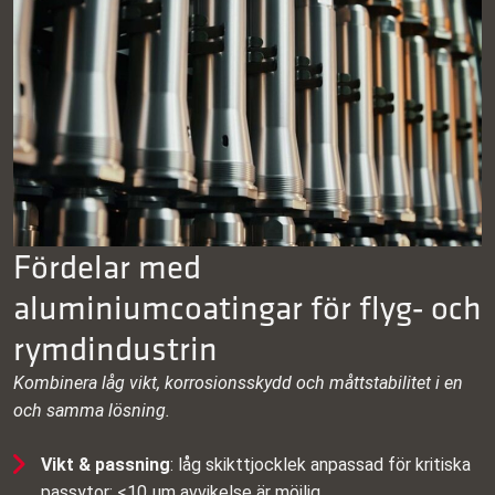
Fördelar med
aluminiumcoatingar för flyg‑ och
rymdindustrin
Kombinera låg vikt, korrosionsskydd och måttstabilitet i en
och samma lösning.
Vikt & passning
: låg skikttjocklek anpassad för kritiska
passytor; <10 μm avvikelse är möjlig.