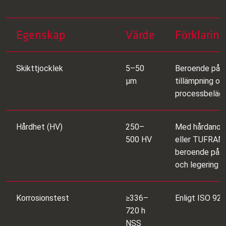
Egenskap
Värde
Förklaring
Skikttjocklek
5–50
Beroende på
μm
tillämpning oc
processbeläg
Hårdhet (HV)
250–
Med hårdanodi
500 HV
eller TUFRAM
beroende på 
och legering
Korrosionstest
≥336–
Enligt ISO 92
720 h
NSS