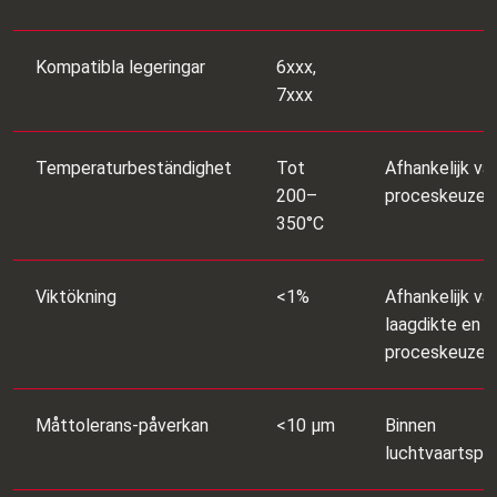
Kompatibla legeringar
6xxx,
7xxx
Temperaturbeständighet
Tot
Afhankelijk va
200–
proceskeuze
350°C
Viktökning
<1%
Afhankelijk va
laagdikte en
proceskeuze
Måttolerans‑påverkan
<10 μm
Binnen
luchtvaartspec