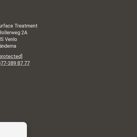
urface Treatment
Bollerweg 2A
S Venlo
änderna
 protected]
)77-389 87 77