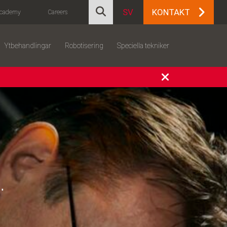
SV
KONTAKT
cademy
Careers
Ytbehandlingar
Robotisering
Speciella tekniker
.