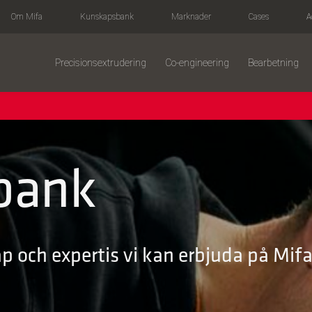
Om Mifa
Kunskapsbank
Marknader
Cases
A
Precisions­extrudering
Co-engineering
Bearbetning
bank
 och expertis vi kan erbjuda på Mifa