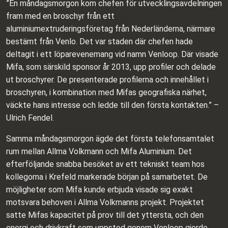
”En måndagsmorgon kom chefen för utvecklingsavdelningen
fram med en broschyr från ett
aluminiumextruderingsföretag från Nederländerna, närmare
bestämt från Venlo. Det var staden där chefen hade
deltagit i ett löparevenemang vid namn Venloop. Där visade
Mifa, som särskild sponsor år 2013, upp profiler och delade
ut broschyrer. De presenterade profilerna och innehållet i
broschyren, i kombination med Mifas geografiska närhet,
väckte hans intresse och ledde till den första kontakten.” –
Ulrich Fendel.
Samma måndagsmorgon ägde det första telefonsamtalet
rum mellan Allma Volkmann och Mifa Aluminium. Det
efterföljande snabba besöket av ett tekniskt team hos
kollegorna i Krefeld markerade början på samarbetet. De
möjligheter som Mifa kunde erbjuda visade sig exakt
motsvara behoven i Allma Volkmanns projekt. Projektet
satte Mifas kapacitet på prov till det yttersta, och den
energi och drivkraft som uppstod genom Venloop gjorde