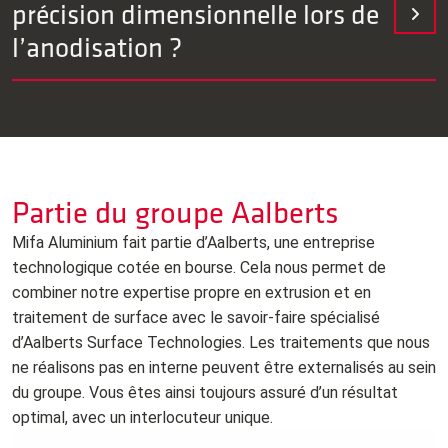
précision dimensionnelle lors de
rugosité. Une déviation <10 μm est réalisable et
documentée.
l’anodisation ?
Nous concevons avec un objectif de stabilité
dimensionnelle maximale en tenant compte de la croissance
de couche (interne et externe), de la rugosité de surface et
des tolérances. Grâce à des programmes de processus
définis dans notre ligne entièrement automatisée, tous les
Partie du groupe Aalberts
paramètres sont strictement contrôlés, ce qui nous permet
de maintenir une déviation <10 μm
Mifa Aluminium fait partie d’Aalberts, une entreprise
technologique cotée en bourse. Cela nous permet de
combiner notre expertise propre en extrusion et en
traitement de surface avec le savoir‑faire spécialisé
d’Aalberts Surface Technologies. Les traitements que nous
ne réalisons pas en interne peuvent être externalisés au sein
du groupe. Vous êtes ainsi toujours assuré d’un résultat
optimal, avec un interlocuteur unique.