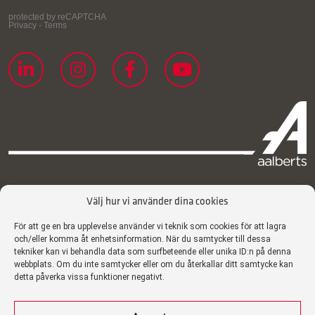
Välj hur vi använder dina cookies
Certifikat
Integritetspolicy
För att ge en bra upplevelse använder vi teknik som cookies för att lagra
och/eller komma åt enhetsinformation. När du samtycker till dessa
Cookiepolicy
tekniker kan vi behandla data som surfbeteende eller unika ID:n på denna
webbplats. Om du inte samtycker eller om du återkallar ditt samtycke kan
Ansvarsfriskrivning
detta påverka vissa funktioner negativt.
Disclaimer
Certifikat