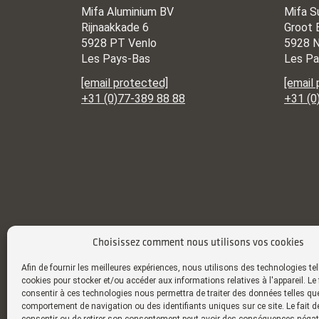
Mifa Aluminium BV
Mifa S
Rijnaakkade 6
Groot 
5928 PT Venlo
5928 N
Les Pays-Bas
Les Pa
[email protected]
[email
+31 (0)77-389 88 88
+31 (0
Choisissez comment nous utilisons vos cookies
Afin de fournir les meilleures expériences, nous utilisons des technologies tel
cookies pour stocker et/ou accéder aux informations relatives à l'appareil. Le 
consentir à ces technologies nous permettra de traiter des données telles que
comportement de navigation ou des identifiants uniques sur ce site. Le fait d