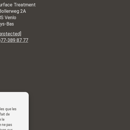
urface Treatment
Bollerweg 2A
S Venlo
ys-Bas
 protected]
)77-389 87 77
les que les
fait de
 le
e ne pas