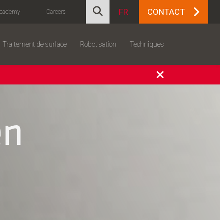
FR
CONTACT
cademy
Careers
Traitement de surface
Robotisation
Techniques
en