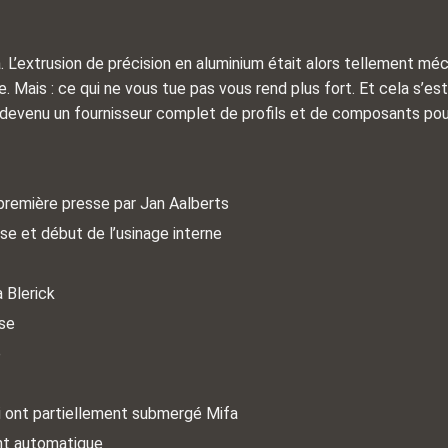
fa. L’extrusion de précision en aluminium était alors tellement m
ite. Mais : ce qui ne vous tue pas vous rend plus fort. Et cela s’
 devenu un fournisseur complet de profils et de composants pou
première presse par Jan Aalberts
e et début de l’usinage interne
 Blerick
sse
e
i ont partiellement submergé Mifa
nt automatique