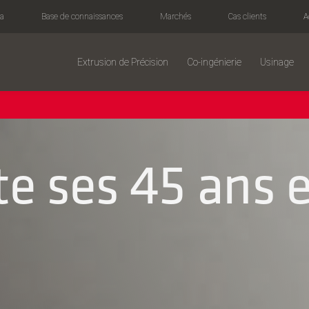
fa
Base de connaissances
Marchés
Cas clients
A
Extrusion de Précision
Co-ingénierie
Usinage
te ses 45 ans 