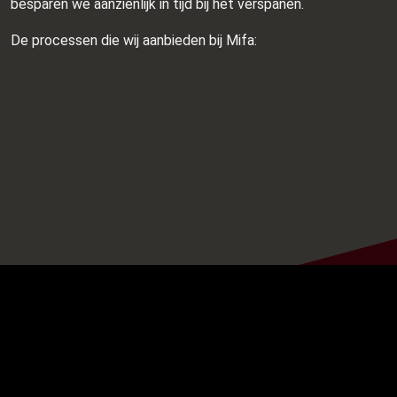
besparen we aanzienlijk in tijd bij het verspanen.
De processen die wij aanbieden bij Mifa:
LEES MEER
LEES MEER
Precisie extrusie
LEES MEER
Machining
Oppervlaktebehandelingen
Finishing