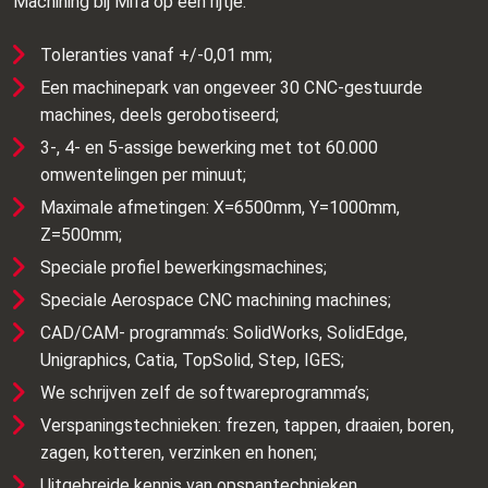
Machining bij Mifa op een rijtje:
Toleranties vanaf +/-0,01 mm;
Een machinepark van ongeveer 30 CNC-gestuurde
machines, deels gerobotiseerd;
3-, 4- en 5-assige bewerking met tot 60.000
omwentelingen per minuut;
Maximale afmetingen: X=6500mm, Y=1000mm,
Z=500mm;
Speciale profiel bewerkingsmachines;
Speciale Aerospace CNC machining machines;
CAD/CAM- programma’s: SolidWorks, SolidEdge,
Unigraphics, Catia, TopSolid, Step, IGES;
We schrijven zelf de softwareprogramma’s;
Verspaningstechnieken: frezen, tappen, draaien, boren,
zagen, kotteren, verzinken en honen;
Uitgebreide kennis van opspantechnieken.