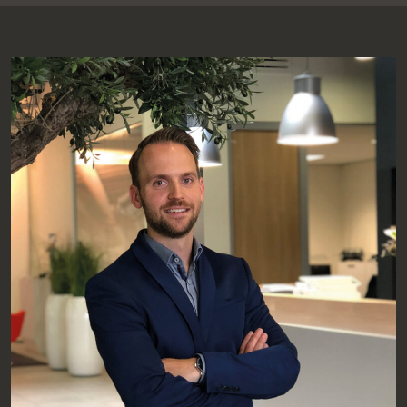
elektriciteit is daarbij zeer belangrijk; de wens was dan ook
om het product zoveel mogelijk uit één stuk te maken, met
zo weinig mogelijk verbindingen. Oorspronkelijk maakte de
klant het product uit gebogen plaatmateriaal. Hierop
monteerde hij veel verschillende onderdelen. Er zat veel
handwerk en veel assembleerwerk aan –geen twee
producten waren daar- door exact hetzelfde- en er zaten
veel verbindingen aan het product.
In nauw overleg met de constructeurs hebben wij gekeken
naar de mogelijkheid om de behuizing te maken uit een
combinatie van extrusie en machining. Dit heeft tot een
creatieve oplossing geleid met drie extrusiedelen die via
een zwaluwstaartverbinding exact in elkaar passen en
waarop slechts vier losse onderdelen zitten. Samen met de
klant is een stabiel proces ontwikkeld waarbij ieder product
hetzelfde is en de assemblage tijd zeer beperkt is.
Voordelen: een beter eindproduct tegen gereduceerde