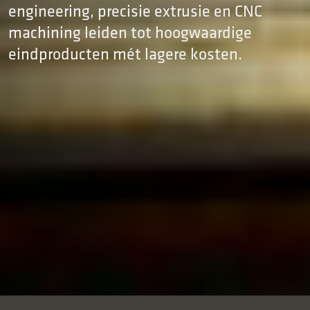
engineering, precisie extrusie en CNC
machining leiden tot hoogwaardige
eindproducten mét lagere kosten.