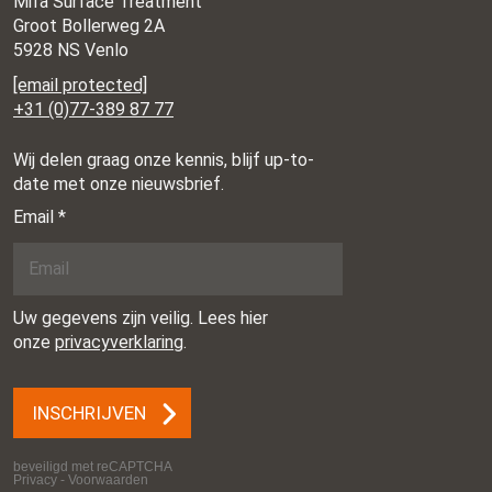
Mifa Surface Treatment
Groot Bollerweg 2A
5928 NS Venlo
[email protected]
+31 (0)77-389 87 77