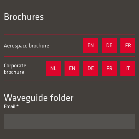
Brochures
Aerospace brochure
EN
DE
FR
Corporate
NL
EN
DE
FR
IT
brochure
Waveguide folder