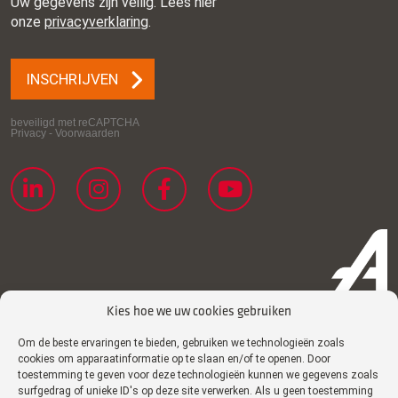
Kies hoe we uw cookies gebruiken
Om de beste ervaringen te bieden, gebruiken we technologieën zoals
Privacyverklaring
cookies om apparaatinformatie op te slaan en/of te openen. Door
toestemming te geven voor deze technologieën kunnen we gegevens zoals
Cookiebeleid
surfgedrag of unieke ID's op deze site verwerken. Als u geen toestemming