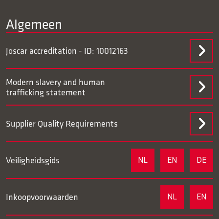
Algemeen
Joscar accreditation - ID: 10012163
Modern slavery and human
trafficking statement
Supplier Quality Requirements
Veiligheidsgids
NL
EN
DE
Inkoopvoorwaarden
NL
EN