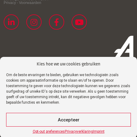
Kies hoe we uw cookies gebruiken
Om de beste ervaringen te bieden, gebruiken we technologieën zoals
Privacyverklaring
cookies om apparaatinformatie op te slaan en/of te openen. Door
toestemming te geven voor deze technologieën kunnen we gegevens zoals
Cookiebeleid
surfgedrag of unieke ID's op deze site verwerken. Als u geen toestemming
geeft of uw toestemming intrekt, kan dit negatieve gevolgen hebben voor
Imprint
bepaalde functies en kenmerken.
Disclaimer
Certificaten
Accepteer
FAQ
Opt-out preferences
Privacyverklaring
Imprint