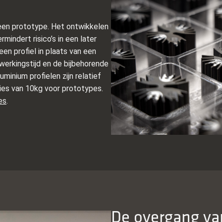
een prototype. Het ontwikkelen
mindert risico’s in een later
en profiel in plaats van een
werkingstijd en de bijbehorende
minium profielen zijn relatief
eries van 10kg voor prototypes.
es
.
De overgang va