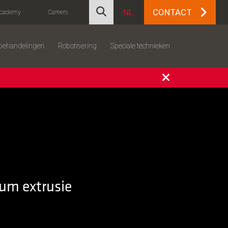
NL
CONTACT
cademy
Careers
behandelingen
Robotisering
Speciale technieken
ium extrusie