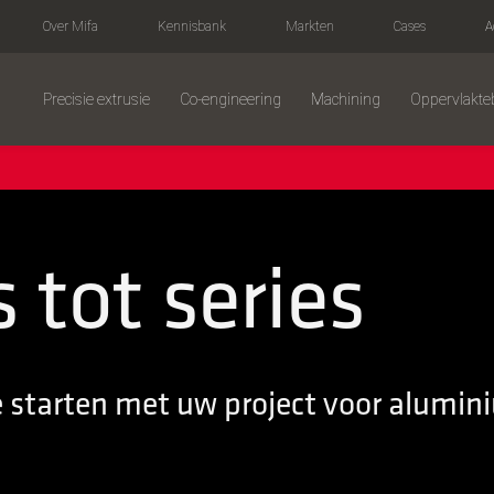
Over Mifa
Kennisbank
Markten
Cases
A
Precisie extrusie
Co-engineering
Machining
Oppervlakte
 tot series
e starten met uw project voor alumin