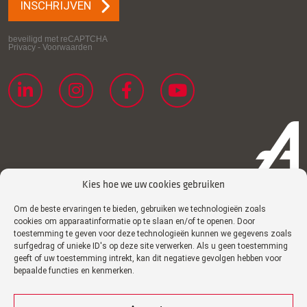
Kies hoe we uw cookies gebruiken
Om de beste ervaringen te bieden, gebruiken we technologieën zoals
Privacyverklaring
cookies om apparaatinformatie op te slaan en/of te openen. Door
toestemming te geven voor deze technologieën kunnen we gegevens zoals
Cookiebeleid
surfgedrag of unieke ID's op deze site verwerken. Als u geen toestemming
geeft of uw toestemming intrekt, kan dit negatieve gevolgen hebben voor
Imprint
bepaalde functies en kenmerken.
Disclaimer
Certificaten