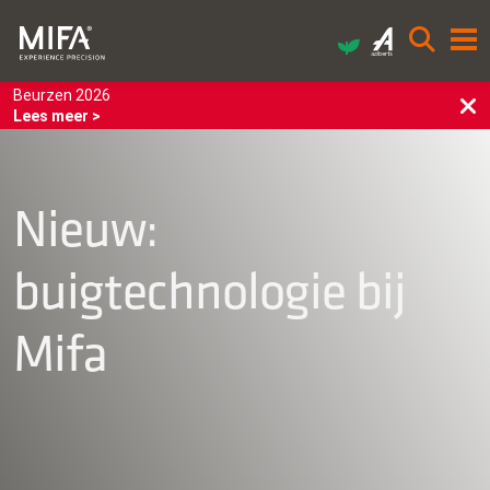
Beurzen 2026
Lees meer >
Nieuw:
buigtechnologie bij
Mifa