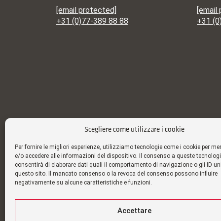
[email protected]
[email
+31 (0)77-389 88 88
+31 (0
Scegliere come utilizzare i cookie
Per fornire le migliori esperienze, utilizziamo tecnologie come i cookie per m
e/o accedere alle informazioni del dispositivo. Il consenso a queste tecnologi
consentirà di elaborare dati quali il comportamento di navigazione o gli ID un
questo sito. Il mancato consenso o la revoca del consenso possono influire
negativamente su alcune caratteristiche e funzioni.
Accettare