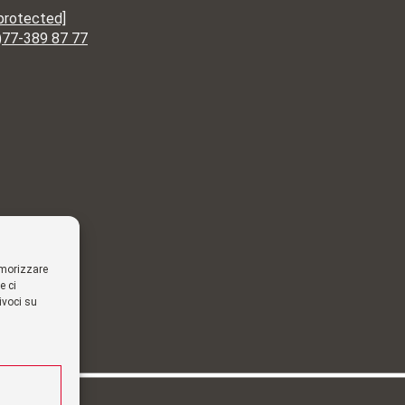
 protected]
)77-389 87 77
emorizzare
e ci
ivoci su