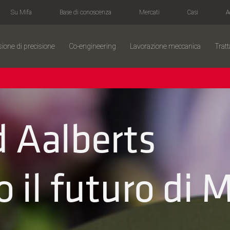
Su Mifa
Base di conoscenza
Mercati
Casi
A
sione di precisione
Co-engineering
Lavorazione meccanica
Tratt
d Aalberts
 il futuro di M